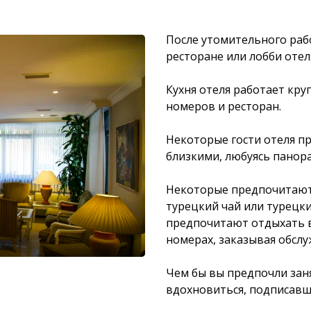
После утомительного рабо
ресторане или лобби отеля
Кухня отеля работает кру
номеров и ресторан.
Некоторые гости отеля п
близкими, любуясь панор
Некоторые предпочитают 
турецкий чай или турецки
предпочитают отдыхать 
номерах, заказывая обсл
Чем бы вы предпочли заня
вдохновиться, подписавши