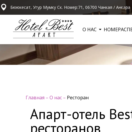
Бююкесат, Угур Мумку Ск. Номер:71, 06700 Чанкая / Анкара
О НАС
НОМЕРА
СП
Главная
–
О нас
–
Ресторан
Апарт-отель Bes
ресторанов