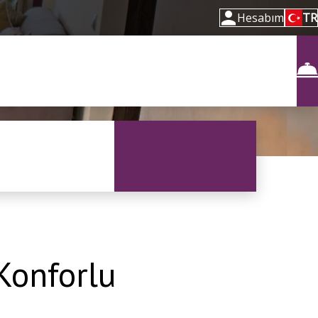
Hesabım
TR
Konforlu