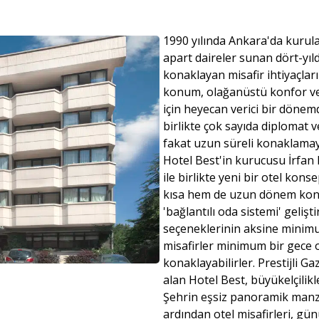
1990 yılında Ankara'da kurula
apart daireler sunan dört-yıldı
konaklayan misafir ihtiyaçlar
konum, olağanüstü konfor ve ko
için heyecan verici bir dönem
birlikte çok sayıda diplomat 
fakat uzun süreli konaklama
Hotel Best'in kurucusu İrfa
ile birlikte yeni bir otel kons
kısa hem de uzun dönem kona
'bağlantılı oda sistemi' geliş
seçeneklerinin aksine minim
misafirler minimum bir gece 
konaklayabilirler. Prestijli 
alan Hotel Best, büyükelçilik
Şehrin eşsiz panoramik manza
ardından otel misafirleri, gü