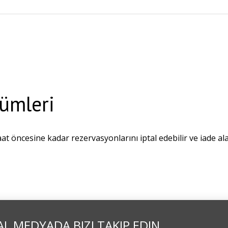
kümleri
at öncesine kadar rezervasyonlarını iptal edebilir ve iade alab
L MEDYADA BIZI TAKIP EDIN