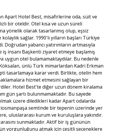
n Apart Hotel Best, misafirlerine oda, süit ve
zlı bir oteldir. Otel kısa ve uzun süreli
ına yönelik olarak tasarlanmış olup, eşsiz
laylık sağlar. 1990'lı yılların başları Türkiye
di. Doğrudan yabancı yatırımların artmasıyla
ve iş insanı Başkenti ziyaret etmeye başlamış
ya uygun otel bulamamaktaydılar. Bu nedenle
n Köksalan, ünlü Türk mimarlardan Kadri Erkman
epti tasarlamaya karar verdi. Birlikte, otelin hem
klamalara hizmet etmesini sağlayan bir
tirdiler. Hotel Best'te diğer uzun dönem kiralama
um gün şartı bulunmamaktadır. Bu sayede
olmak üzere diledikleri kadar Apart odalarda
Gaziosmanpaşa semtinde bir tepenin üzerinde yer
lere, uluslararası kurum ve kuruluşlara yakındır.
rasını sunmaktadır. Aktif bir iş gününün
nün yorgunluğunu atmak için çeşitli seçeneklere