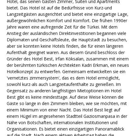
Hotel, das seinen Gästen Zimmer, Suiten und Apartments
bietet. Das Hotel ist auf die Bedürfnisse von Kurz-und
Langzeitgästen ausgerichtet und bietet eine einzigartige Lage,
außergewöhnlichen Komfort und Komfort. Die frühen 1990er
Jahre waren eine aufregende Zeit für die Türkei. Mit dem
Anstieg der ausländischen Direktinvestitionen begannen viele
Diplomaten und Geschäftsleute, die Hauptstadt zu besuchen,
aber sie konnten keine Hotels finden, die für einen längeren
Aufenthalt geeignet waren. Aus diesem Grund beschloss der
Gründer des Hotel Best, Irfan Köksalan, zusammen mit einem
der berühmten türkischen Architekten Kadri Erkman, ein neues
Hotelkonzept zu entwerfen. Gemeinsam entwickelten sie ein
'vernetztes zimmersystem', das es dem Hotel ermöglicht,
sowohl kurz-als auch Langzeitaufenthalte zu genießen. Im
Gegensatz zu anderen langfristigen Mietoptionen im Hotel
Best gibt es keine mindesttage. Auf diese Weise können die
Gäste so lange in den Zimmern bleiben, wie sie möchten, mit
einem Minimum von einer Nacht. Das Hotel Best liegt auf
einem Hügel im angesehenen Stadtteil Gaziosmanpasa in der
Nähe von Botschaften, internationalen Institutionen und
Organisationen. Es bietet einen einzigartigen Panoramablick
auf die Stadt. Nach einem aktiven Arbeitstag haben die